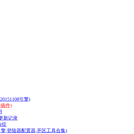
51108引擎)
插件)
明
)更新记录
杂症
:引擎,登陆器配置器,开区工具合集)