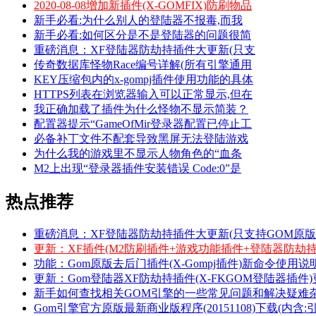
2020-08-08增加新插件(X-GOMFIX)防刷物品
新手必看:为什么别人的登陆器不报毒,而我
新手必看:如何区分是不是登陆器的问题很简
重磅消息：XF登陆器防劫持插件大更新(只支
传奇数据库怪物Race编号详解(所有引擎通用
KEY压缩包内的x-gompj插件使用功能的具体
HTTPS列表在浏览器输入可以正常显示,但在
我正确加载了插件为什么怪物不显示简装？
配置器提示“GameOfMir登录器配置已停止工
必备补丁文件不配套导致黑屏无法登陆游戏
为什么我的游戏里不显示人物角色的“血条
M2上出现“登录器插件安装错误 Code:0”是
热点推荐
重磅消息：XF登陆器防劫持插件大更新(只支持GOM原版201
更新：XF插件(M2防刷插件+游戏功能插件+登陆器防劫持
功能：Gom原版去后门插件(X-Gompj插件)新命令使用说
更新：Gom登陆器XF防劫持插件(X-FKGOM登陆器插件
新手如何查找相关GOM引擎的一些常见问题和解决疑难
Gom引擎官方原版最新商业版程序(20151108)下载(内含