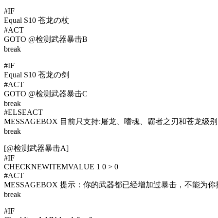
#IF
Equal S10 苍龙の杖
#ACT
GOTO @检测武器暴击B
break
#IF
Equal S10 苍龙の剑
#ACT
GOTO @检测武器暴击C
break
#ELSEACT
MESSAGEBOX 目前只支持:屠龙、嗜魂、霸者之刃和苍龙级
break
[@检测武器暴击A]
#IF
CHECKNEWITEMVALUE 1 0 > 0
#ACT
MESSAGEBOX 提示：你的武器都已经增加过暴击，不能为
break
#IF