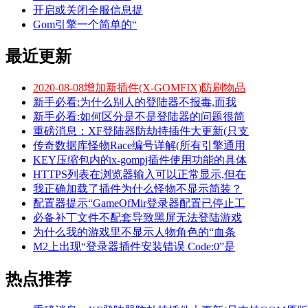
开启或关闭全服信息提
Gom引擎一个简单的“
最近更新
2020-08-08增加新插件(X-GOMFIX)防刷物品
新手必看:为什么别人的登陆器不报毒,而我
新手必看:如何区分是不是登陆器的问题很简
重磅消息：XF登陆器防劫持插件大更新(只支
传奇数据库怪物Race编号详解(所有引擎通用
KEY压缩包内的x-gompj插件使用功能的具体
HTTPS列表在浏览器输入可以正常显示,但在
我正确加载了插件为什么怪物不显示简装？
配置器提示“GameOfMir登录器配置已停止工
必备补丁文件不配套导致黑屏无法登陆游戏
为什么我的游戏里不显示人物角色的“血条
M2上出现“登录器插件安装错误 Code:0”是
热点推荐