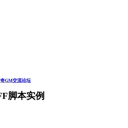
传奇GM交流论坛
FF脚本实例