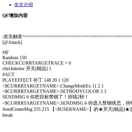
全文介绍
QF增加内容
;攻击触发==========================================
[@Attack]
#IF
Random 150
CHECKCURRTARGETRACE = 0
checkitemw 开天[精品] 1
#ACT
PLAYEFFECT 补丁 148 20 1 120
<$CURRRTARGETNAME>.ChangeModeEx 11 2 1
<$CURRRTARGETNAME>.SETBODYCOLOR 5 3
SENDMSG 6 你把目标禁锢了！持续2秒！
<$CURRRTARGETNAME>.SENDMSG 6 你进入禁锢状态，
SendCenterMsg 255 215 【<$USERNAME>】的★开
break