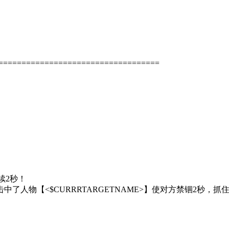
==================================
持续2秒！
天[精品]★击中了人物【<$CURRRTARGETNAME>】使对方禁锢2秒，抓