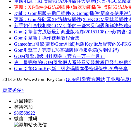
重磅消息：XF登陆器防劫持插件大更新(只支持GOM原版201
更新：XF插件(M2防刷插件+游戏功能插件+登陆器防劫持
功能：Gom原版去后门插件(X-Gompj插件)新命令使用说
更新：Gom登陆器XF防劫持插件(X-FKGOM登陆器插件
新手如何查找相关GOM引擎的一些常见问题和解决疑难
Gom引擎官方原版最新商业版程序(20151108)下载(内含
Gom引擎新手操作视频教程合集
Gameofmir引擎(简称Gom引擎)原版Key.lic及配套的X
Gom引擎官方完美1.76基础版纯净服务端(先到先得)
GOM引擎超级封挂网关（官方一万一个月）
史上最完整的GOM引擎假人系统及安装教程已经加好后台
Gom引擎Gom-Key新二级密码脚本带密码保护-免费分享
2013-2022 Www.Gom-Key.Com
GOM引擎官方网站
工业和信息化
敬请关注>
返回顶部
等待添加
986568922
微信二维码