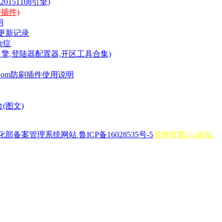
51108引擎)
插件)
明
)更新记录
杂症
:引擎,登陆器配置器,开区工具合集)
-FKGom防刷插件使用说明
(图文)
部备案管理系统网站 鲁ICP备16028535号-5
传奇引擎Gm论坛