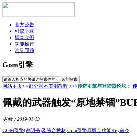
官方公告
|
引擎下载
|
脚本实例
|
功能操作
|
常见问题
|
Gom引擎
网站主页
>>
部分脚本实例教程
>>>传奇引擎与登陆器论坛：
佩戴的武器触发“原地禁锢”BU
更新：2019-01-13
GOM引擎(说明书)及综合教材
Gom引擎原版全功能Key命令