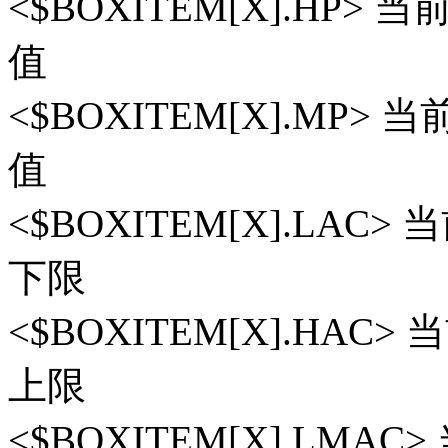
<$BOXITEM[X].HP
值
<$BOXITEM[X].MP
值
<$BOXITEM[X].LA
下限
<$BOXITEM[X].HA
上限
<$BOXITEM[X].LM