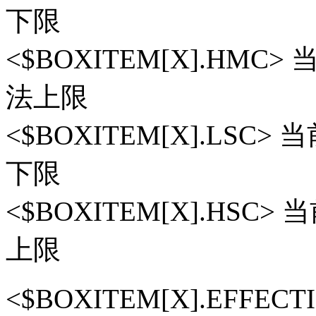
下限
<$BOXITEM[X].HM
法上限
<$BOXITEM[X].LS
下限
<$BOXITEM[X].HS
上限
<$BOXITEM[X].EFF